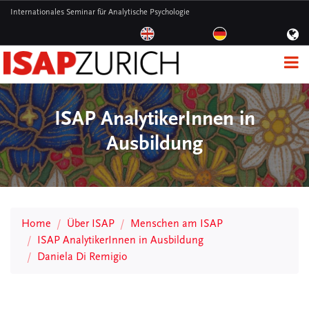
Internationales Seminar für Analytische Psychologie
ISAP AnalytikerInnen in
Ausbildung
Home
Über ISAP
Menschen am ISAP
ISAP AnalytikerInnen in Ausbildung
Daniela Di Remigio