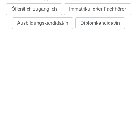
Öffentlich zugänglich
Immatrikulierter Fachhörer
Ausbildungskandidat/in
Diplomkandidat/in
01 Grundlagen der Analytischen
Psychologie
01 03 Lecture
Dariane Pictet, Ad. Dip. Ex. Psych