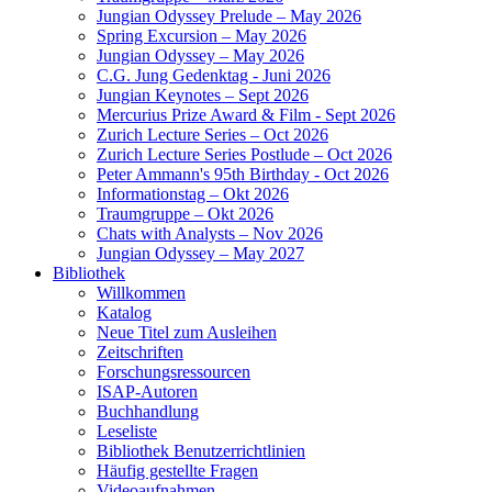
Jungian Odyssey Prelude – May 2026
Spring Excursion – May 2026
Jungian Odyssey – May 2026
C.G. Jung Gedenktag - Juni 2026
Jungian Keynotes – Sept 2026
Mercurius Prize Award & Film - Sept 2026
Zurich Lecture Series – Oct 2026
Zurich Lecture Series Postlude – Oct 2026
Peter Ammann's 95th Birthday - Oct 2026
Informationstag – Okt 2026
Traumgruppe – Okt 2026
Chats with Analysts – Nov 2026
Jungian Odyssey – May 2027
Bibliothek
Willkommen
Katalog
Neue Titel zum Ausleihen
Zeitschriften
Forschungsressourcen
ISAP-Autoren
Buchhandlung
Leseliste
Bibliothek Benutzerrichtlinien
Häufig gestellte Fragen
Videoaufnahmen