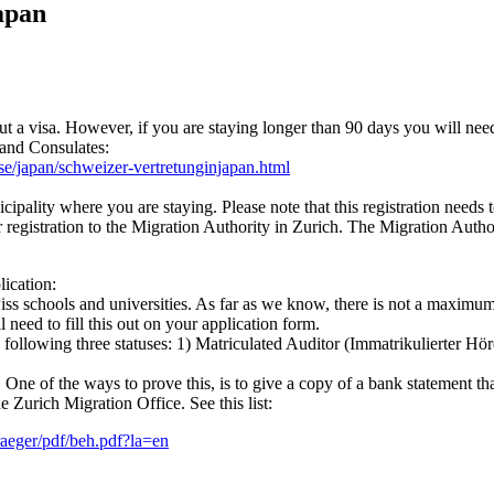
apan
ut a visa. However, if you are staying longer than 90 days you will need
 and Consulates:
e/japan/schweizer-vertretunginjapan.html
cipality where you are staying. Please note that this registration needs 
r registration to the Migration Authority in Zurich. The Migration Autho
ication:
iss schools and universities. As far as we know, there is not a maximum 
 need to fill this out on your application form.
the following three statuses: 1) Matriculated Auditor (Immatrikulierter 
s. One of the ways to prove this, is to give a copy of a bank statemen
 Zurich Migration Office. See this list:
aeger/pdf/beh.pdf?la=en