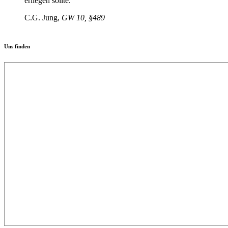
erliegen sollte.
C.G. Jung,
GW 10, §489
Uns finden