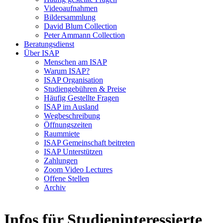
Videoaufnahmen
Bildersammlung
David Blum Collection
Peter Ammann Collection
Beratungsdienst
Über ISAP
Menschen am ISAP
Warum ISAP?
ISAP Organisation
Studiengebühren & Preise
Häufig Gestellte Fragen
ISAP im Ausland
Wegbeschreibung
Öffnungszeiten
Raummiete
ISAP Gemeinschaft beitreten
ISAP Unterstützen
Zahlungen
Zoom Video Lectures
Offene Stellen
Archiv
Infos für Studieninteressierte