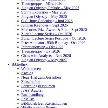
Traumgruppe – März 2026
Jungian Odyssey Prelude – May 2026
Spring Excursion – May 2026
Jungian Odyssey – May 2026
C.G. Jung Gedenktag - Juni 2026
Jungian Keynotes – Sept 2026
Mercurius Prize Award & Film - Sept 2026
Zurich Lecture Series – Oct 2026
Zurich Lecture Series Postlude – Oct 2026
Peter Ammann's 95th Birthday - Oct 2026
Informationstag – Okt 2026
Traumgruppe – Okt 2026
Chats with Analysts – Nov 2026
Jungian Odyssey – May 2027
Bibliothek
Willkommen
Katalog
Neue Titel zum Ausleihen
Zeitschriften
Forschungsressourcen
ISAP-Autoren
Buchhandlung
Leseliste
Bibliothek Benutzerrichtlinien
Häufig gestellte Fragen